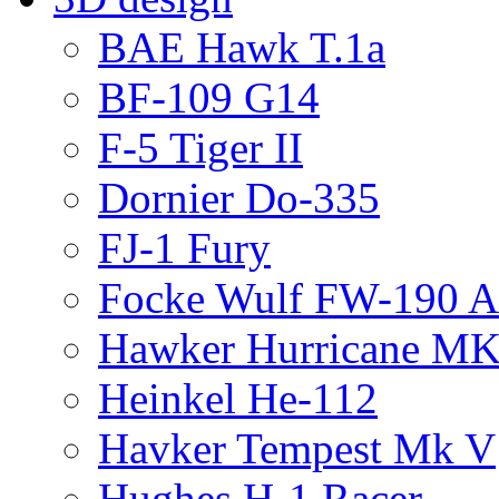
BAE Hawk T.1a
BF-109 G14
F-5 Tiger II
Dornier Do-335
FJ-1 Fury
Focke Wulf FW-190 
Hawker Hurricane MK
Heinkel He-112
Havker Tempest Mk V
Hughes H-1 Racer