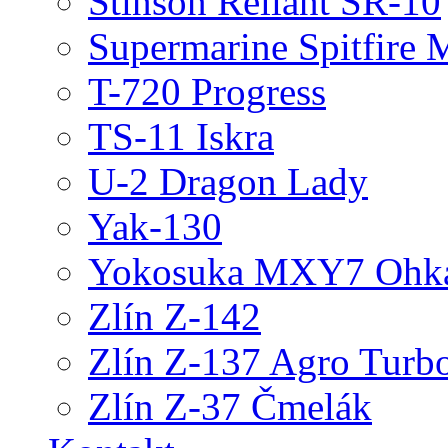
Stinson Reliant SR-10
Supermarine Spitfire 
T-720 Progress
TS-11 Iskra
U-2 Dragon Lady
Yak-130
Yokosuka MXY7 Ohk
Zlín Z-142
Zlín Z-137 Agro Turb
Zlín Z-37 Čmelák