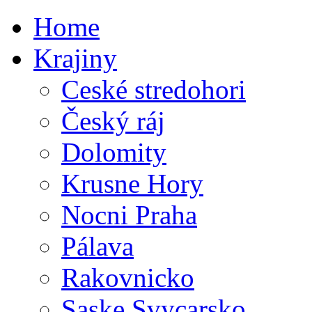
Home
Krajiny
Ceské stredohori
Český ráj
Dolomity
Krusne Hory
Nocni Praha
Pálava
Rakovnicko
Saske Svycarsko