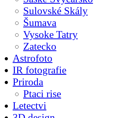
Sulovské Skály
Šumava
Vysoke Tatry
Zatecko
Astrofoto
IR fotografie
Priroda
Ptaci rise
Letectvi
3D design