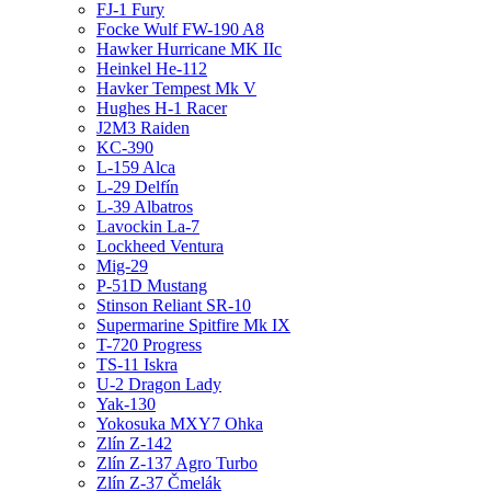
FJ-1 Fury
Focke Wulf FW-190 A8
Hawker Hurricane MK IIc
Heinkel He-112
Havker Tempest Mk V
Hughes H-1 Racer
J2M3 Raiden
KC-390
L-159 Alca
L-29 Delfín
L-39 Albatros
Lavockin La-7
Lockheed Ventura
Mig-29
P-51D Mustang
Stinson Reliant SR-10
Supermarine Spitfire Mk IX
T-720 Progress
TS-11 Iskra
U-2 Dragon Lady
Yak-130
Yokosuka MXY7 Ohka
Zlín Z-142
Zlín Z-137 Agro Turbo
Zlín Z-37 Čmelák