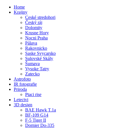
Home
Krajiny
Ceské stredohori
Český ráj
Dolomity
Krusne Hory
Nocni Praha
Pálava
Rakovnicko
Saske Svycarsko
Sulovské Skály
Šumava
Vysoke Tatry
Zatecko
Astrofoto
IR fotografie
Priroda
Ptaci rise
Letectvi
3D design
BAE Hawk T.1a
BF-109 G14
F-5 Tiger II
Dornier Do-335